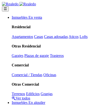
Inmuebles En venta
Residencial
Apartamentos
Casas
Casas adosadas
Aticos
Lofts
Otras Residencial
Garajes
Plazas de garaje
Trasteros
Comercial
Comercial / Tiendas
Oficinas
Otras Comercial
Terrenos
Edificios
Granjas
Ver todos
Inmuebles En alquiler