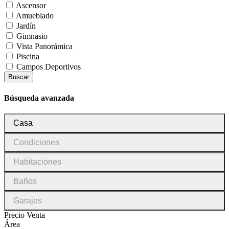
Ascensor
Amueblado
Jardín
Gimnasio
Vista Panorámica
Piscina
Campos Deportivos
Buscar
Búsqueda avanzada
Tipo
Casa
de
inmueble
Condiciones
Condiciones
Habitaciones
Habitaciones
Baños
Baños
Garajes
Garajes
Precio Venta
Área