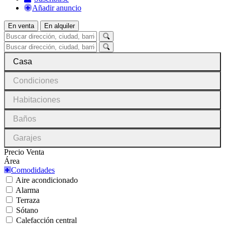
Añadir anuncio
En venta
En alquiler
Casa
Condiciones
Habitaciones
Baños
Garajes
Precio Venta
Área
Comodidades
Aire acondicionado
Alarma
Terraza
Sótano
Calefacción central