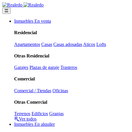
Inmuebles En venta
Residencial
Apartamentos
Casas
Casas adosadas
Aticos
Lofts
Otras Residencial
Garajes
Plazas de garaje
Trasteros
Comercial
Comercial / Tiendas
Oficinas
Otras Comercial
Terrenos
Edificios
Granjas
Ver todos
Inmuebles En alquiler