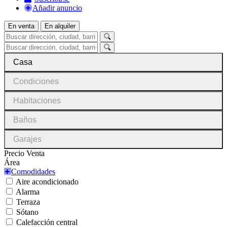
Añadir anuncio
En venta
En alquiler
Casa
Condiciones
Habitaciones
Baños
Garajes
Precio Venta
Área
Comodidades
Aire acondicionado
Alarma
Terraza
Sótano
Calefacción central