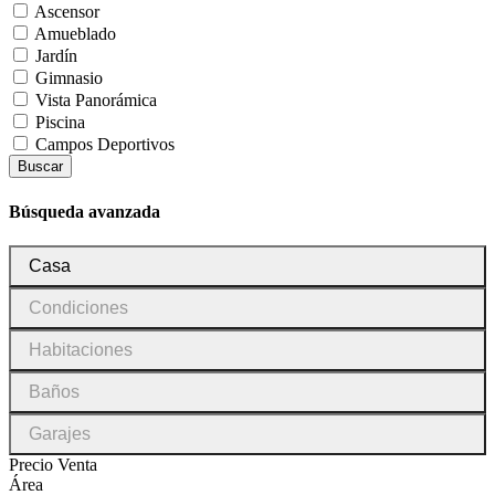
Ascensor
Amueblado
Jardín
Gimnasio
Vista Panorámica
Piscina
Campos Deportivos
Buscar
Búsqueda avanzada
Tipo
Casa
de
inmueble
Condiciones
Condiciones
Habitaciones
Habitaciones
Baños
Baños
Garajes
Garajes
Precio Venta
Área