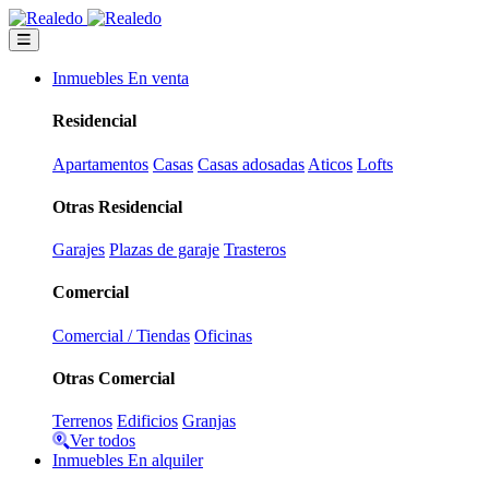
Inmuebles En venta
Residencial
Apartamentos
Casas
Casas adosadas
Aticos
Lofts
Otras Residencial
Garajes
Plazas de garaje
Trasteros
Comercial
Comercial / Tiendas
Oficinas
Otras Comercial
Terrenos
Edificios
Granjas
Ver todos
Inmuebles En alquiler