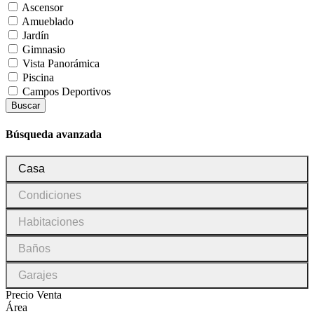
Ascensor
Amueblado
Jardín
Gimnasio
Vista Panorámica
Piscina
Campos Deportivos
Buscar
Búsqueda avanzada
Tipo
Casa
de
inmueble
Condiciones
Condiciones
Habitaciones
Habitaciones
Baños
Baños
Garajes
Garajes
Precio Venta
Área