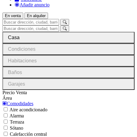
Añadir anuncio
En venta
En alquiler
Casa
Condiciones
Habitaciones
Baños
Garajes
Precio Venta
Área
Comodidades
Aire acondicionado
Alarma
Terraza
Sótano
Calefacción central