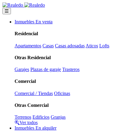
Inmuebles En venta
Residencial
Apartamentos
Casas
Casas adosadas
Aticos
Lofts
Otras Residencial
Garajes
Plazas de garaje
Trasteros
Comercial
Comercial / Tiendas
Oficinas
Otras Comercial
Terrenos
Edificios
Granjas
Ver todos
Inmuebles En alquiler