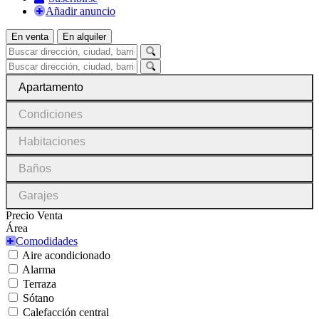
Añadir anuncio
En venta
En alquiler
Apartamento
Condiciones
Habitaciones
Baños
Garajes
Precio Venta
Área
Comodidades
Aire acondicionado
Alarma
Terraza
Sótano
Calefacción central