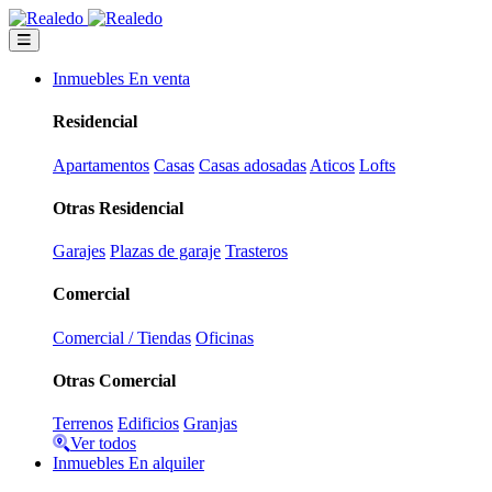
Inmuebles En venta
Residencial
Apartamentos
Casas
Casas adosadas
Aticos
Lofts
Otras Residencial
Garajes
Plazas de garaje
Trasteros
Comercial
Comercial / Tiendas
Oficinas
Otras Comercial
Terrenos
Edificios
Granjas
Ver todos
Inmuebles En alquiler