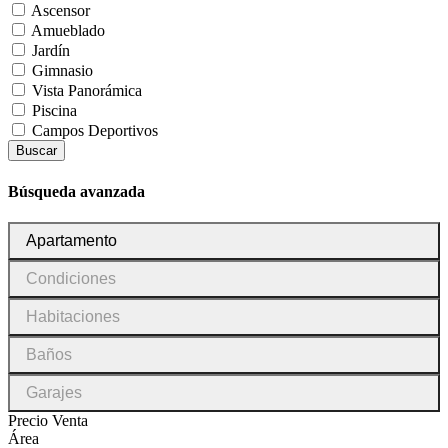
Ascensor
Amueblado
Jardín
Gimnasio
Vista Panorámica
Piscina
Campos Deportivos
Buscar
Búsqueda avanzada
Tipo
Apartamento
de
inmueble
Condiciones
Condiciones
Habitaciones
Habitaciones
Baños
Baños
Garajes
Garajes
Precio Venta
Área