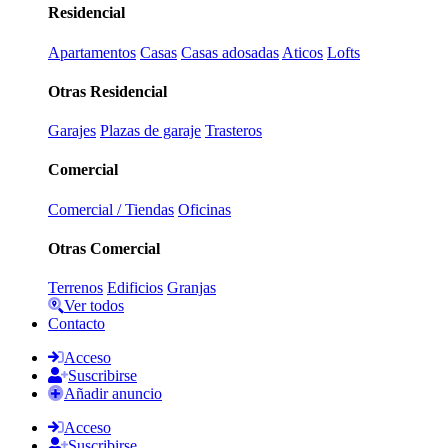
Residencial
Apartamentos
Casas
Casas adosadas
Aticos
Lofts
Otras Residencial
Garajes
Plazas de garaje
Trasteros
Comercial
Comercial / Tiendas
Oficinas
Otras Comercial
Terrenos
Edificios
Granjas
Ver todos
Contacto
Acceso
Suscribirse
Añadir anuncio
Acceso
Suscribirse