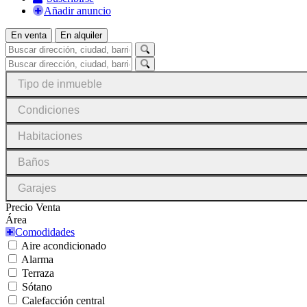
Añadir anuncio
En venta
En alquiler
Tipo de inmueble
Condiciones
Habitaciones
Baños
Garajes
Precio Venta
Área
Comodidades
Aire acondicionado
Alarma
Terraza
Sótano
Calefacción central