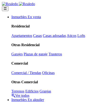
Inmuebles En venta
Residencial
Apartamentos
Casas
Casas adosadas
Aticos
Lofts
Otras Residencial
Garajes
Plazas de garaje
Trasteros
Comercial
Comercial / Tiendas
Oficinas
Otras Comercial
Terrenos
Edificios
Granjas
Ver todos
Inmuebles En alquiler