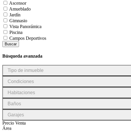
Ascensor
Amueblado
Jardín
Gimnasio
Vista Panorámica
Piscina
Campos Deportivos
Buscar
Búsqueda avanzada
Tipo
Tipo de inmueble
de
inmueble
Condiciones
Condiciones
Habitaciones
Habitaciones
Baños
Baños
Garajes
Garajes
Precio Venta
Área