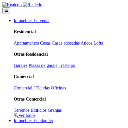
Inmuebles En venta
Residencial
Apartamentos
Casas
Casas adosadas
Aticos
Lofts
Otras Residencial
Garajes
Plazas de garaje
Trasteros
Comercial
Comercial / Tiendas
Oficinas
Otras Comercial
Terrenos
Edificios
Granjas
Ver todos
Inmuebles En alquiler