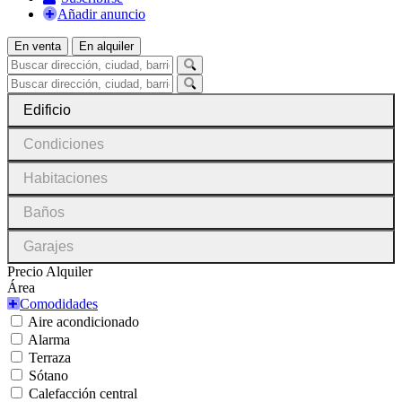
Añadir anuncio
En venta
En alquiler
Edificio
Condiciones
Habitaciones
Baños
Garajes
Precio Alquiler
Área
Comodidades
Aire acondicionado
Alarma
Terraza
Sótano
Calefacción central