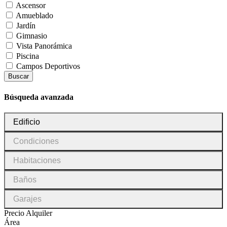
Ascensor
Amueblado
Jardín
Gimnasio
Vista Panorámica
Piscina
Campos Deportivos
Buscar
Búsqueda avanzada
Tipo
Edificio
de
inmueble
Condiciones
Condiciones
Habitaciones
Habitaciones
Baños
Baños
Garajes
Garajes
Precio Alquiler
Área