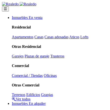
Inmuebles En venta
Residencial
Apartamentos
Casas
Casas adosadas
Aticos
Lofts
Otras Residencial
Garajes
Plazas de garaje
Trasteros
Comercial
Comercial / Tiendas
Oficinas
Otras Comercial
Terrenos
Edificios
Granjas
Ver todos
Inmuebles En alquiler