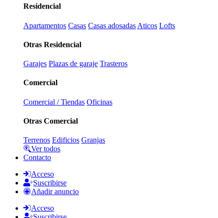
Residencial
Apartamentos
Casas
Casas adosadas
Aticos
Lofts
Otras Residencial
Garajes
Plazas de garaje
Trasteros
Comercial
Comercial / Tiendas
Oficinas
Otras Comercial
Terrenos
Edificios
Granjas
Ver todos
Contacto
Acceso
Suscribirse
Añadir anuncio
Acceso
Suscribirse