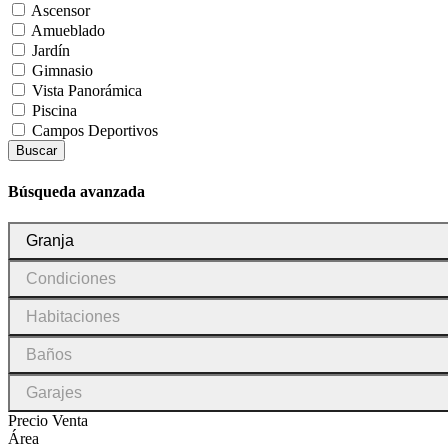
Ascensor
Amueblado
Jardín
Gimnasio
Vista Panorámica
Piscina
Campos Deportivos
Buscar
Búsqueda avanzada
Tipo
Granja
de
inmueble
Condiciones
Condiciones
Habitaciones
Habitaciones
Baños
Baños
Garajes
Garajes
Precio Venta
Área