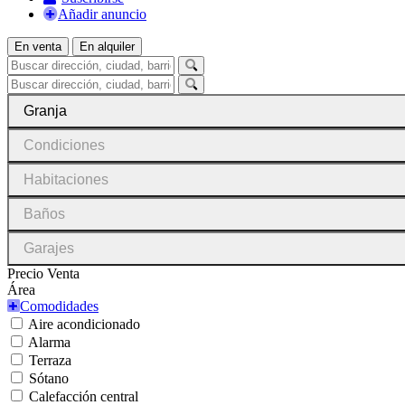
Añadir anuncio
En venta
En alquiler
Granja
Condiciones
Habitaciones
Baños
Garajes
Precio Venta
Área
Comodidades
Aire acondicionado
Alarma
Terraza
Sótano
Calefacción central