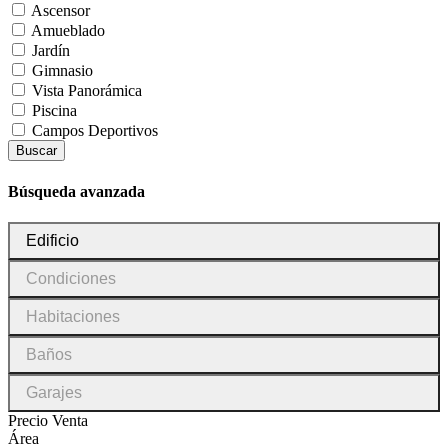
Ascensor
Amueblado
Jardín
Gimnasio
Vista Panorámica
Piscina
Campos Deportivos
Buscar
Búsqueda avanzada
Tipo
Edificio
de
inmueble
Condiciones
Condiciones
Habitaciones
Habitaciones
Baños
Baños
Garajes
Garajes
Precio Venta
Área