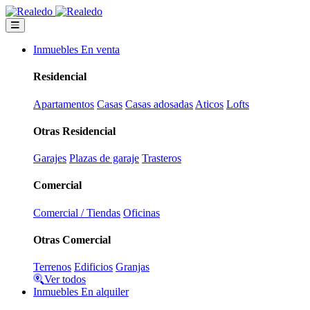
Inmuebles En venta
Residencial
Apartamentos
Casas
Casas adosadas
Aticos
Lofts
Otras Residencial
Garajes
Plazas de garaje
Trasteros
Comercial
Comercial / Tiendas
Oficinas
Otras Comercial
Terrenos
Edificios
Granjas
Ver todos
Inmuebles En alquiler