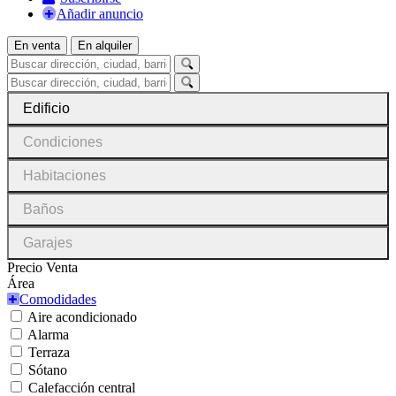
Añadir anuncio
En venta
En alquiler
Edificio
Condiciones
Habitaciones
Baños
Garajes
Precio Venta
Área
Comodidades
Aire acondicionado
Alarma
Terraza
Sótano
Calefacción central