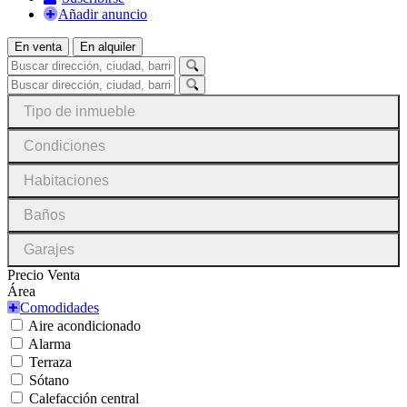
Añadir anuncio
En venta
En alquiler
Tipo de inmueble
Condiciones
Habitaciones
Baños
Garajes
Precio Venta
Área
Comodidades
Aire acondicionado
Alarma
Terraza
Sótano
Calefacción central