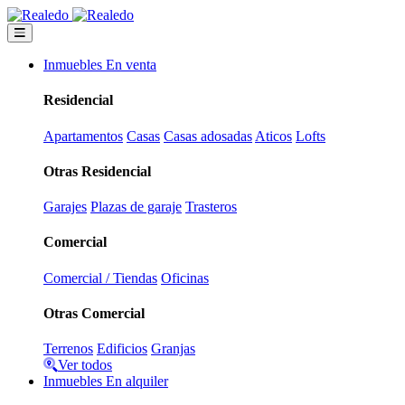
Inmuebles En venta
Residencial
Apartamentos
Casas
Casas adosadas
Aticos
Lofts
Otras Residencial
Garajes
Plazas de garaje
Trasteros
Comercial
Comercial / Tiendas
Oficinas
Otras Comercial
Terrenos
Edificios
Granjas
Ver todos
Inmuebles En alquiler