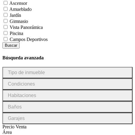
Ascensor
Amueblado
Jardín
Gimnasio
Vista Panorámica
Piscina
Campos Deportivos
Buscar
Búsqueda avanzada
Tipo
Tipo de inmueble
de
inmueble
Condiciones
Condiciones
Habitaciones
Habitaciones
Baños
Baños
Garajes
Garajes
Precio Venta
Área